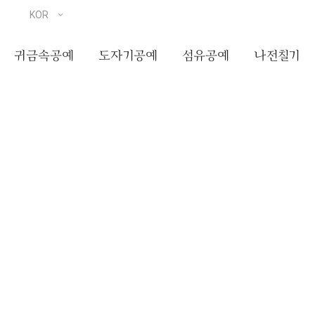
귀금속공예
도자기공예
섬유공예
나전칠기