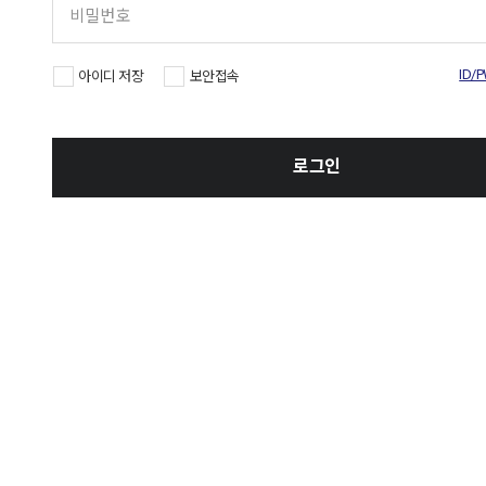
ID/
아이디 저장
보안접속
로그인