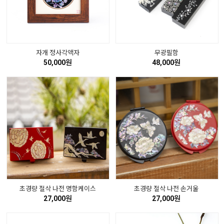
자개 정사각액자
무광필함
50,000원
48,000원
초경량 절삭 나전 명함케이스
초경량 절삭 나전 손거울
27,000원
27,000원