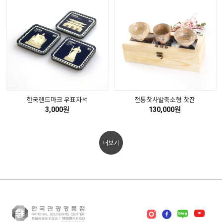
한국랜드마크 우표자석
전통찻사발축소형 찻잔
3,000원
130,000원