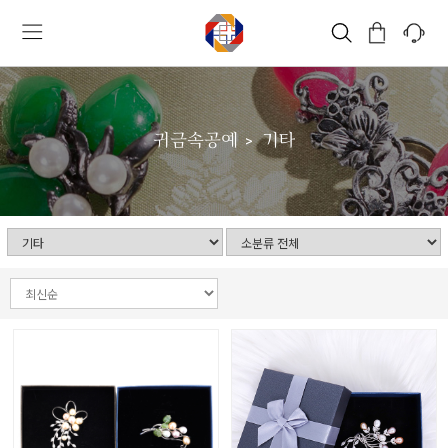
귀금속공예
기타