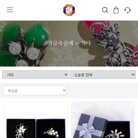
귀금속공예
기타