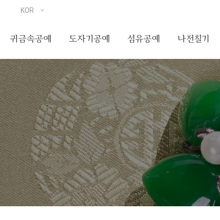
귀금속공예
도자기공예
섬유공예
나전칠기