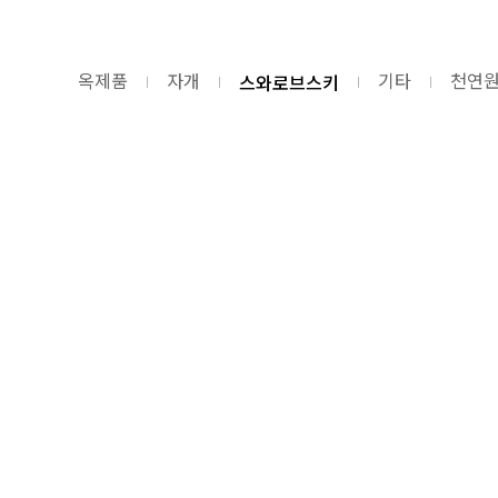
스와로브스키
옥제품
자개
기타
천연원