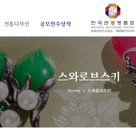
전통디자인
공모전수상작
스와로브스키
Home
>
스와로브스키