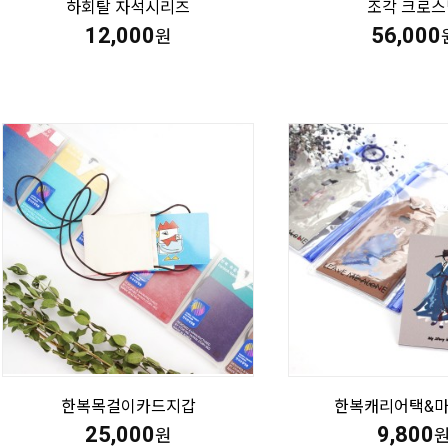
하회탈 자석시리즈
조각 크로스
12,000
56,000
원
한복목걸이카드지갑
한복캐리어택&
25,000
9,800
원