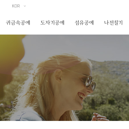
귀금속공예
도자기공예
섬유공예
나전칠기