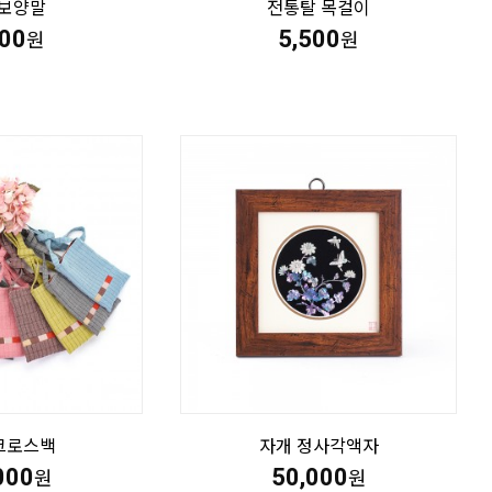
보양말
전통탈 목걸이
500
5,500
원
원
크로스백
자개 정사각액자
000
50,000
원
원