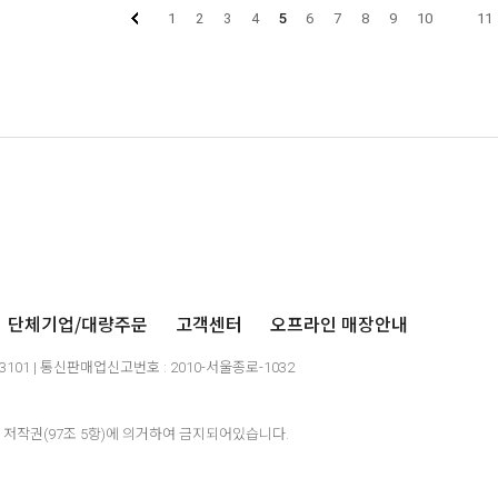
1
2
3
4
5
6
7
8
9
10
11
단체기업/대량주문
고객센터
오프라인 매장안내
03101 | 통신판매업신고번호 : 2010-서울종로-1032
저작권(97조 5항)에 의거하여 금지되어있습니다.