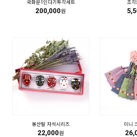
국화문1인다기투각세트
조각
200,000
5,
원
봉산탈 자석시리즈
미니 
22,000
26,
원