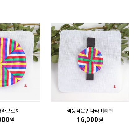
다라브로치
색동작은만다라머리핀
000
16,000
원
원