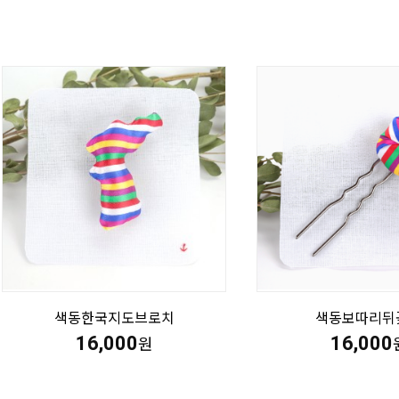
색동한국지도브로치
색동보따리뒤
16,000
16,000
원