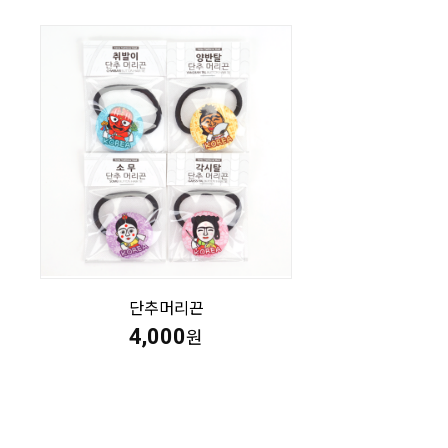
단추머리끈
4,000
원