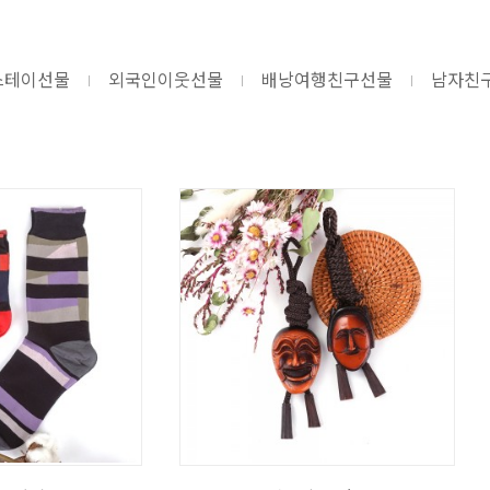
스테이선물
외국인이웃선물
배낭여행친구선물
남자친