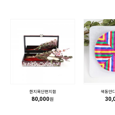
한지목단편지함
색동만
80,000
30,
원